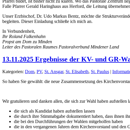
Pfarrei bildet, ist bisher nicht zu klären. Wo das Pastorale Zentrum li
Falle Pfarrer Gerald Haringhaus aus Herford, die Leitung übernehme
Unser Erzbischof, Dr. Udo Markus Bentz, möchte die Strukturveränder
begleiten. Dieser Einladung schließe ich mich an.
In Verbundenheit,
Ihr Roland Falkenhahn
Propst am Dom zu Minden
Leiter des Pastoralen Raumes Pastoralverbund Mindener Land
13.11.2025 Ergebnisse der KV- und GR-W
Kategorien:
Dom
,
PV
,
St. Ansgar
,
St. Elisabeth
,
St. Paulus
|
Informati
So haben Sie gewählt: die neue Zusammensetzung des Kirchenvorsta
Wir gratulieren und danken allen, die sich zur Wahl haben aufstellen
die sich als Kandidat haben aufstellen lassen
die durch ihre Stimmabgabe dokumentiert haben, dass ihnen ih
die bei den Durchführungen der Wahlen mitgeholfen haben
die in den vergangenen Jahren dem Kirchenvorstand und den G