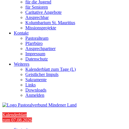
für die Jugend
für Senioren
Caritative Angebote
Ansprechbar
Kolumbarium St. Mauritius
Missionsprojekte
Kontakt
Pastoralteam
Pfarrbüro
Ansprechpartner
Impressum
Datenschutz
Weiteres
Kalenderblatt zum Tage (L)
Geistlicher Impuls
Sakramente
Links
Downloads
Anmelden
Kalenderblatt
zum 07.08.2026