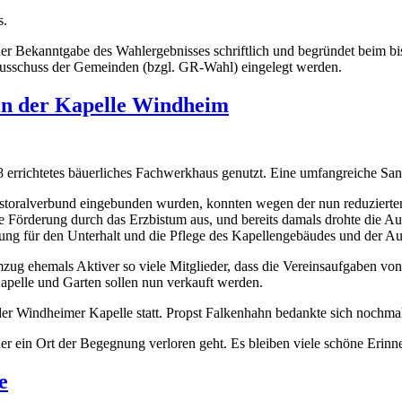
s.
er Bekanntgabe des Wahlergebnisses schriftlich und begründet beim b
usschuss der Gemeinden (bzgl. GR-Wahl) eingelegt werden.
 in der Kapelle Windheim
8 errichtetes bäuerliches Fachwerkhaus genutzt. Eine umfangreiche Sani
oralverbund eingebunden wurden, konnten wegen der nun reduzierten 
e Förderung durch das Erzbistum aus, und bereits damals drohte die A
g für den Unterhalt und die Pflege des Kapellen­gebäudes und der A
mzug ehemals Aktiver so viele Mitglieder, dass die Vereinsaufgaben vo
apelle und Garten sollen nun verkauft werden.
er Windheimer Kapelle statt. Propst Falkenhahn bedankte sich nochmal 
der ein Ort der Begegnung verloren geht. Es bleiben viele schöne Erin
e