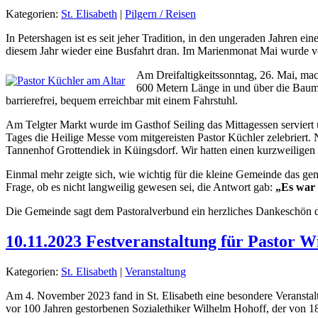
Kategorien:
St. Elisabeth
|
Pilgern / Reisen
In Petershagen ist es seit jeher Tradition, in den ungeraden Jahren
diesem Jahr wieder eine Busfahrt dran. Im Marienmonat Mai wurde vo
Am Dreifaltigkeitssonntag, 26. Mai, ma
600 Metern Länge in und über die Baumkr
barrierefrei, bequem erreichbar mit einem Fahrstuhl.
Am Telgter Markt wurde im Gasthof Seiling das Mittagessen serviert 
Tages die Heilige Messe vom mitgereisten Pastor Küchler zelebriert.
Tannenhof Grottendiek in Küingsdorf. Wir hatten einen kurzweiligen
Einmal mehr zeigte sich, wie wichtig für die kleine Gemeinde das g
Frage, ob es nicht langweilig gewesen sei, die Antwort gab:
„Es war
Die Gemeinde sagt dem Pastoralverbund ein herzliches Dankeschön da
10.11.2023 Festveranstaltung für Pastor 
Kategorien:
St. Elisabeth
|
Veranstaltung
Am 4. November 2023 fand in St. Elisabeth eine besondere Veranstal
vor 100 Jahren gestorbenen Sozialethiker Wilhelm Hohoff, der von 18