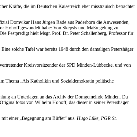
er Kräfte, die im Deutschen Kaiserreich eher misstrauisch betrachtet
Offizial Domvikar Hans Jürgen Rade aus Paderborn die Anwesenden,
Pastor Hohoff gewandelt habe: Von Skepsis und Maßregelung zu
Festpredigt hielt Msgr. Prof. Dr. Peter Schallenberg, Professor für
 Eine solche Tafel war bereits 1948 durch den damaligen Petershäger
lvertretender Kreisvorsitzender der SPD Minden-Lübbecke, und von
 zum Thema „Als Katholikin und Sozialdemokratin politische
Sammlung an Unterlagen an das Archiv der Domgemeinde Minden. Da
riginalfotos von Wilhelm Hohoff, das dieser in seiner Petershäger
g mit einer „Begegnung am Büffet“ aus.
Hugo Lüke, PGR St.