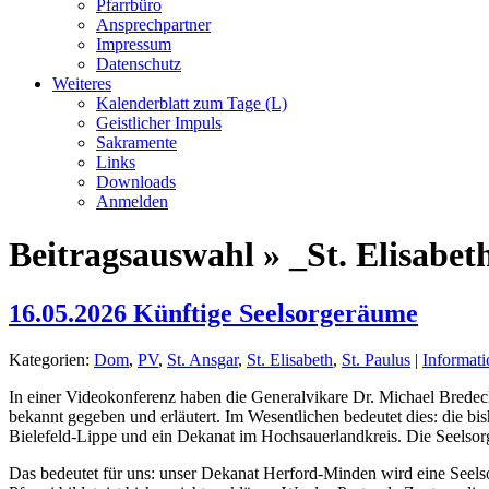
Pfarrbüro
Ansprechpartner
Impressum
Datenschutz
Weiteres
Kalenderblatt zum Tage (L)
Geistlicher Impuls
Sakramente
Links
Downloads
Anmelden
Beitragsauswahl » _St. Elisabet
16.05.2026 Künftige Seelsorgeräume
Kategorien:
Dom
,
PV
,
St. Ansgar
,
St. Elisabeth
,
St. Paulus
|
Informati
In einer Videokonferenz haben die Generalvikare Dr. Michael Bredeck
bekannt gegeben und erläutert. Im Wesentlichen bedeutet dies: die b
Bielefeld-Lippe und ein Dekanat im Hochsauerlandkreis. Die Seelsorge
Das bedeutet für uns: unser Dekanat Herford-Minden wird eine Seelso