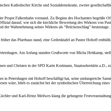
chen Katholischer Kirche und Sozialdemokratie, zweier gesellschaftlich
, der Propst Falkenhahn vorstand. Zu Beginn des Hochamtes begrüße 
 Offizial darauf, wie sich die kirchliche Bewertung des Wirkens von 
d der Wahrnehmung seines Wirkens als “Brückenschlag” heutzutage. Die 
her das Pfarrhaus stand, eine Gedenktafel an Pastor Hohoff enthüllt.
 Petershagen. Am Anfang standen Grußworte von Micha Heitkamp, stel
stinnen und Christen in der SPD Karin Kortmann, Staatssekretärin a.D.,
hren in Petershagen mit Hohoff beschäftigt hat, seine umfangreiche 
en wäre, blieb es zunächst bei der symbolischen Überreichung eines O
Küchler und Karl-Heinz Meilwes klang die gelungene Festveranstaltun