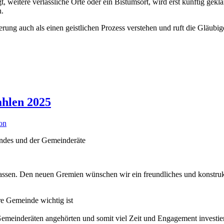
egt, weitere verlässliche Orte oder ein Bistumsort, wird erst künftig ge
n.
ung auch als einen geistlichen Prozess verstehen und ruft die Gläubi
ahlen 2025
on
ndes und der Gemeinderäte
 lassen. Den neuen Gremien wünschen wir ein freundliches und konstruk
re Gemeinde wichtig ist
emeinderäten angehörten und somit viel Zeit und Engagement investier