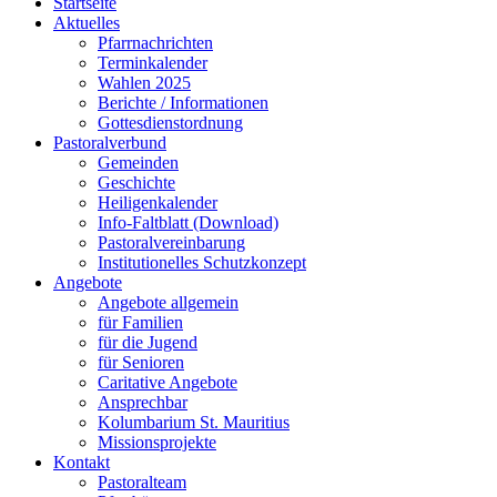
Startseite
Aktuelles
Pfarrnachrichten
Terminkalender
Wahlen 2025
Berichte / Informationen
Gottesdienstordnung
Pastoralverbund
Gemeinden
Geschichte
Heiligenkalender
Info-Faltblatt (Download)
Pastoralvereinbarung
Institutionelles Schutzkonzept
Angebote
Angebote allgemein
für Familien
für die Jugend
für Senioren
Caritative Angebote
Ansprechbar
Kolumbarium St. Mauritius
Missionsprojekte
Kontakt
Pastoralteam