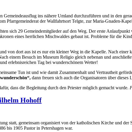
 einen Gemeindeausflug ins nähere Umland durchzuführen und in den ger
m Pfarrgemeinderat der Wallfahrtsort Telgte, zur Maria-Gnaden-Kapell
chten sich 29 Gemeindemitglieder auf den Weg. Der erste Anlaufpunkt
onen eines herrlichen Mischwaldes gebaut ist. Probleme für die Kinder
und von dort aus ist es nur ein kleiner Weg in die Kapelle. Nach eine
 Nach einem Besuch im Museum Religio gleich nebenan und anschließend
 und erlebnisreichen Tag bei wunderschönem Wetter!
emeinsame Tun ist und wie damit Zusammenhalt und Vertrautheit geförd
 wunderschön“,
dann freuen sich auch die Organisatoren über dieses
für, dass die Begleitung durch den Priester möglich gemacht wurde.
P
Wilhelm Hohoff
tung statt, gemeinsam organisiert von der katholischen Kirche und d
86 bis 1905 Pastor in Petershagen war.