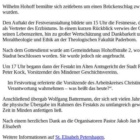
Wilhelm Hohoff bemühte sich zeitlebens um einen Brü­ckenschlag zwis
wurden.
Den Auftakt der Festveranstaltung bildete um 15 Uhr die Festmesse
als Vertreter des Erzbistums. In einem kurzen Rückblick verwies der
seinen Lebenszeiten, hin zu großer Wertschätzung und Dankbarkeit un
Moraltheologie und Ethik an der Theologischen Fakultät Paderborn.
Nach dem Gottesdienst wurde am Gemeindehaus Hohoffstraße 2, wo frü
Stadrat beschlossen worden. Sie wurde jedoch nie angebracht.
Um 17 Uhr begann dann der Festakt im Alten Amtsgericht der Stadt
Peter Kock, Vorsitzender des Mindener Geschichtsvereins.
Im Festvortrag referierte die Vorsitzende des Arbeitskreises Chri
Verantwortung wahrnehmen – was heißt das heute?“.
Anschließend übergab Wolfgang Battermann, der sich seit vielen Ja
die physische Übergabe im Rahmen des Festakts zu umfangreich gewes
Zeit in Minden anfertigen ließ.
Nach einem herzlichen Dank an die Organisatoren Pastor Jakob Jan 
Elisabeth
Weitere Informationen auf
St. Elisabeh Petershagen
.