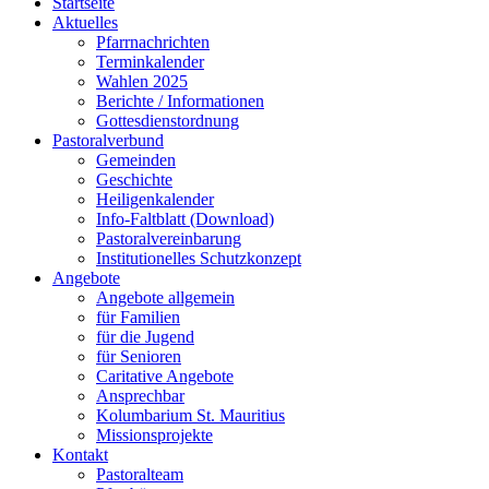
Startseite
Aktuelles
Pfarrnachrichten
Terminkalender
Wahlen 2025
Berichte / Informationen
Gottesdienstordnung
Pastoralverbund
Gemeinden
Geschichte
Heiligenkalender
Info-Faltblatt (Download)
Pastoralvereinbarung
Institutionelles Schutzkonzept
Angebote
Angebote allgemein
für Familien
für die Jugend
für Senioren
Caritative Angebote
Ansprechbar
Kolumbarium St. Mauritius
Missionsprojekte
Kontakt
Pastoralteam