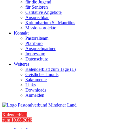
für die Jugend
für Senioren
Caritative Angebote
Ansprechbar
Kolumbarium St. Mauritius
Missionsprojekte
Kontakt
Pastoralteam
Pfarrbüro
Ansprechpartner
Impressum
Datenschutz
Weiteres
Kalenderblatt zum Tage (L)
Geistlicher Impuls
Sakramente
Links
Downloads
Anmelden
Kalenderblatt
zum 10.08.2026