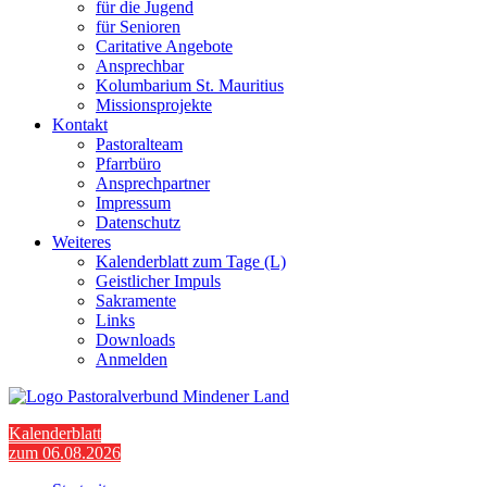
für die Jugend
für Senioren
Caritative Angebote
Ansprechbar
Kolumbarium St. Mauritius
Missionsprojekte
Kontakt
Pastoralteam
Pfarrbüro
Ansprechpartner
Impressum
Datenschutz
Weiteres
Kalenderblatt zum Tage (L)
Geistlicher Impuls
Sakramente
Links
Downloads
Anmelden
Kalenderblatt
zum 06.08.2026