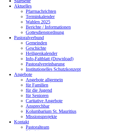
Startseite
Aktuelles
Pfarrnachrichten
Terminkalender
Wahlen 2025
Berichte / Informationen
Gottesdienstordnung
Pastoralverbund
Gemeinden
Geschichte
Heiligenkalender
Info-Faltblatt (Download)
Pastoralvereinbarung
Institutionelles Schutzkonzept
Angebote
Angebote allgemein
für Familien
für die Jugend
für Senioren
Caritative Angebote
Ansprechbar
Kolumbarium St. Mauritius
Missionsprojekte
Kontakt
Pastoralteam