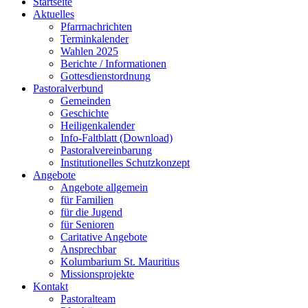
Startseite
Aktuelles
Pfarrnachrichten
Terminkalender
Wahlen 2025
Berichte / Informationen
Gottesdienstordnung
Pastoralverbund
Gemeinden
Geschichte
Heiligenkalender
Info-Faltblatt (Download)
Pastoralvereinbarung
Institutionelles Schutzkonzept
Angebote
Angebote allgemein
für Familien
für die Jugend
für Senioren
Caritative Angebote
Ansprechbar
Kolumbarium St. Mauritius
Missionsprojekte
Kontakt
Pastoralteam