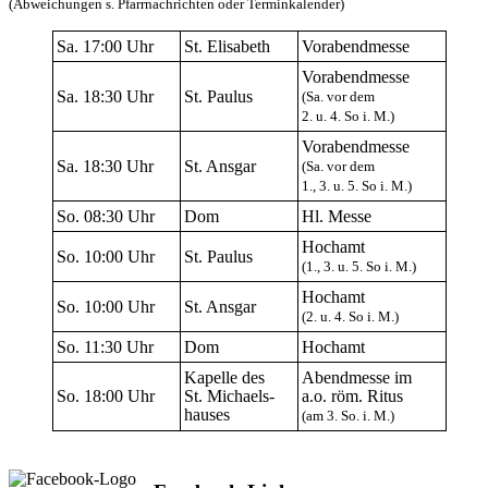
(Abweichungen s. Pfarrnachrichten oder Terminkalender)
Sa. 17:00 Uhr
St. Elisabeth
Vorabendmesse
Vorabendmesse
Sa. 18:30 Uhr
St. Paulus
(Sa. vor dem
2. u. 4. So i. M.)
Vorabendmesse
Sa. 18:30 Uhr
St. Ansgar
(Sa. vor dem
1., 3. u. 5. So i. M.)
So. 08:30 Uhr
Dom
Hl. Messe
Hochamt
So. 10:00 Uhr
St. Paulus
(1., 3. u. 5. So i. M.)
Hochamt
So. 10:00 Uhr
St. Ansgar
(2. u. 4. So i. M.)
So. 11:30 Uhr
Dom
Hochamt
Kapelle des
Abendmesse im
So. 18:00 Uhr
St. Michaels-
a.o. röm. Ritus
hauses
(am 3. So. i. M.)