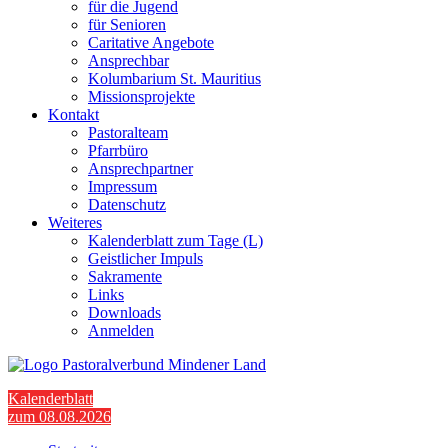
für die Jugend
für Senioren
Caritative Angebote
Ansprechbar
Kolumbarium St. Mauritius
Missionsprojekte
Kontakt
Pastoralteam
Pfarrbüro
Ansprechpartner
Impressum
Datenschutz
Weiteres
Kalenderblatt zum Tage (L)
Geistlicher Impuls
Sakramente
Links
Downloads
Anmelden
Kalenderblatt
zum 08.08.2026