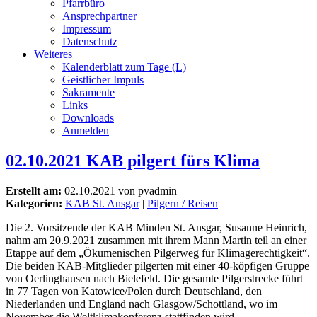
Pfarrbüro
Ansprechpartner
Impressum
Datenschutz
Weiteres
Kalenderblatt zum Tage (L)
Geistlicher Impuls
Sakramente
Links
Downloads
Anmelden
02.10.2021 KAB pilgert fürs Klima
Erstellt am:
02.10.2021 von pvadmin
Kategorien:
KAB St. Ansgar
|
Pilgern / Reisen
Die 2. Vorsitzende der KAB Minden St. Ansgar, Susanne Heinrich,
nahm am 20.9.2021 zusammen mit ihrem Mann Martin teil an einer
Etappe auf dem „Ökumenischen Pilgerweg für Klimagerechtigkeit“.
Die beiden KAB-Mitglieder pilgerten mit einer 40-köpfigen Gruppe
von Oerlinghausen nach Bielefeld. Die gesamte Pilgerstrecke führt
in 77 Tagen von Katowice/Polen durch Deutschland, den
Niederlanden und England nach Glasgow/Schottland, wo im
November die Weltklimakonferenz stattfinden wird.