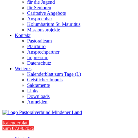
für die Jugend
für Senioren
Caritative Angebote
Ansprechbar
Kolumbarium St. Mauritius
Missionsprojekte
Kontakt
Pastoralteam
Pfarrbüro
Ansprechpartner
Impressum
Datenschutz
Weiteres
Kalenderblatt zum Tage (L)
Geistlicher Impuls
Sakramente
Links
Downloads
Anmelden
Kalenderblatt
zum 07.08.2026