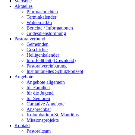
Startseite
Aktuelles
Pfarrnachrichten
Terminkalender
Wahlen 2025
Berichte / Informationen
Gottesdienstordnung
Pastoralverbund
Gemeinden
Geschichte
Heiligenkalender
Info-Faltblatt (Download)
Pastoralvereinbarung
Institutionelles Schutzkonzept
Angebote
Angebote allgemein
für Familien
für die Jugend
für Senioren
Caritative Angebote
Ansprechbar
Kolumbarium St. Mauritius
Missionsprojekte
Kontakt
Pastoralteam