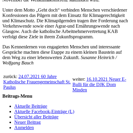
Unter dem Motto „Geht doch“ verbinden Menschen verschiedener
Konfessionen das Pilgern mit dem Einsatz für Klimagerechtigkeit
und Klimaschutz. Die Klimapilgernden tragen ihre Forderung nach
Verkehrswende sowie einer Agrar-und Ernährungswende nach
Glasgow. Auch die katholische Arbeitnehmervertretung KAB
verfolgt diese Ziele in ihrem Zukunftsprogramm.
Das Kennenlernen von engagierten Menschen und interessante
Gespräche machten diese Etappe zu einem kleinen Baustein auf
dem Weg zu einer lebenswerten Zukunft.
Susanne Heinrich /
Wolfgang Bauch
zurück:
24.07.2021 60 Jahre
weiter:
16.10.2021 Neuer E-
Katholische Frauengemeinschaft St.
Bulli für die DJK Dom
Paulus
Minden
Beitrags-Menu
Aktuelle Beiträge
Aktuelle Facebook-Einträge (L)
Übersicht aller Beiträge
Neuer Beitrag
Anmelden