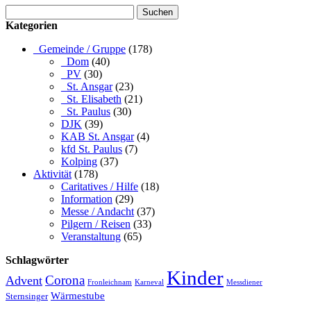
Suchen
nach:
Kategorien
_Gemeinde / Gruppe
(178)
_Dom
(40)
_PV
(30)
_St. Ansgar
(23)
_St. Elisabeth
(21)
_St. Paulus
(30)
DJK
(39)
KAB St. Ansgar
(4)
kfd St. Paulus
(7)
Kolping
(37)
Aktivität
(178)
Caritatives / Hilfe
(18)
Information
(29)
Messe / Andacht
(37)
Pilgern / Reisen
(33)
Veranstaltung
(65)
Schlagwörter
Kinder
Advent
Corona
Fronleichnam
Karneval
Messdiener
Wärmestube
Sternsinger