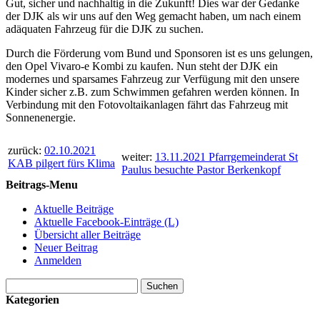
Gut, sicher und nachhaltig in die Zukunft! Dies war der Gedanke
der DJK als wir uns auf den Weg gemacht haben, um nach einem
adäquaten Fahrzeug für die DJK zu suchen.
Durch die Förderung vom Bund und Sponsoren ist es uns gelungen,
den Opel Vivaro-e Kombi zu kaufen. Nun steht der DJK ein
modernes und sparsames Fahrzeug zur Verfügung mit den unsere
Kinder sicher z.B. zum Schwimmen gefahren werden können. In
Verbindung mit den Fotovoltaikanlagen fährt das Fahrzeug mit
Sonnenenergie.
zurück:
02.10.2021
weiter:
13.11.2021 Pfarrgemeinderat St
KAB pilgert fürs Klima
Paulus besuchte Pastor Berkenkopf
Beitrags-Menu
Aktuelle Beiträge
Aktuelle Facebook-Einträge (L)
Übersicht aller Beiträge
Neuer Beitrag
Anmelden
Suchen
nach:
Kategorien