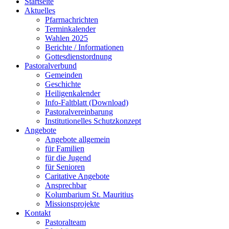
Startseite
Aktuelles
Pfarrnachrichten
Terminkalender
Wahlen 2025
Berichte / Informationen
Gottesdienstordnung
Pastoralverbund
Gemeinden
Geschichte
Heiligenkalender
Info-Faltblatt (Download)
Pastoralvereinbarung
Institutionelles Schutzkonzept
Angebote
Angebote allgemein
für Familien
für die Jugend
für Senioren
Caritative Angebote
Ansprechbar
Kolumbarium St. Mauritius
Missionsprojekte
Kontakt
Pastoralteam