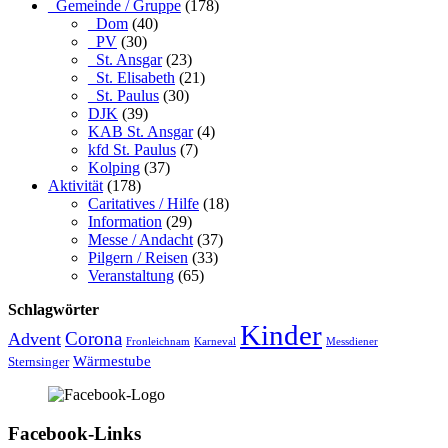
_Gemeinde / Gruppe
(178)
_Dom
(40)
_PV
(30)
_St. Ansgar
(23)
_St. Elisabeth
(21)
_St. Paulus
(30)
DJK
(39)
KAB St. Ansgar
(4)
kfd St. Paulus
(7)
Kolping
(37)
Aktivität
(178)
Caritatives / Hilfe
(18)
Information
(29)
Messe / Andacht
(37)
Pilgern / Reisen
(33)
Veranstaltung
(65)
Schlagwörter
Kinder
Advent
Corona
Fronleichnam
Karneval
Messdiener
Wärmestube
Sternsinger
Facebook-Links