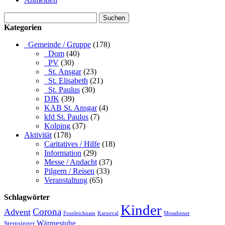
Suchen
nach:
Kategorien
_Gemeinde / Gruppe
(178)
_Dom
(40)
_PV
(30)
_St. Ansgar
(23)
_St. Elisabeth
(21)
_St. Paulus
(30)
DJK
(39)
KAB St. Ansgar
(4)
kfd St. Paulus
(7)
Kolping
(37)
Aktivität
(178)
Caritatives / Hilfe
(18)
Information
(29)
Messe / Andacht
(37)
Pilgern / Reisen
(33)
Veranstaltung
(65)
Schlagwörter
Kinder
Advent
Corona
Fronleichnam
Karneval
Messdiener
Wärmestube
Sternsinger