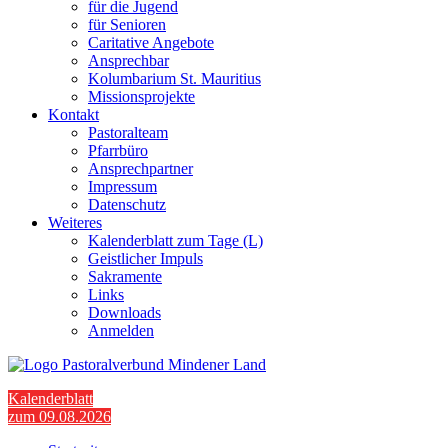
für die Jugend
für Senioren
Caritative Angebote
Ansprechbar
Kolumbarium St. Mauritius
Missionsprojekte
Kontakt
Pastoralteam
Pfarrbüro
Ansprechpartner
Impressum
Datenschutz
Weiteres
Kalenderblatt zum Tage (L)
Geistlicher Impuls
Sakramente
Links
Downloads
Anmelden
Kalenderblatt
zum 09.08.2026