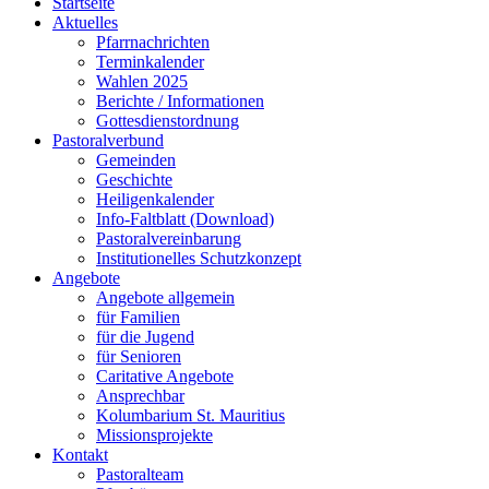
Startseite
Aktuelles
Pfarrnachrichten
Terminkalender
Wahlen 2025
Berichte / Informationen
Gottesdienstordnung
Pastoralverbund
Gemeinden
Geschichte
Heiligenkalender
Info-Faltblatt (Download)
Pastoralvereinbarung
Institutionelles Schutzkonzept
Angebote
Angebote allgemein
für Familien
für die Jugend
für Senioren
Caritative Angebote
Ansprechbar
Kolumbarium St. Mauritius
Missionsprojekte
Kontakt
Pastoralteam