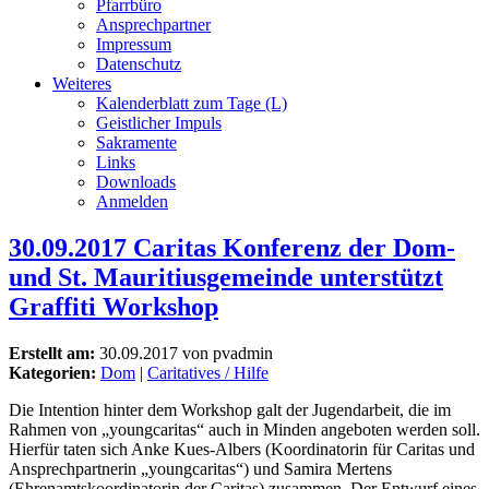
Pfarrbüro
Ansprechpartner
Impressum
Datenschutz
Weiteres
Kalenderblatt zum Tage (L)
Geistlicher Impuls
Sakramente
Links
Downloads
Anmelden
30.09.2017 Caritas Konferenz der Dom-
und St. Mauritiusgemeinde unterstützt
Graffiti Workshop
Erstellt am:
30.09.2017 von pvadmin
Kategorien:
Dom
|
Caritatives / Hilfe
Die Intention hinter dem Workshop galt der Jugendarbeit, die im
Rahmen von „youngcaritas“ auch in Minden angeboten werden soll.
Hierfür taten sich Anke Kues-Albers (Koordinatorin für Caritas und
Ansprechpartnerin „youngcaritas“) und Samira Mertens
(Ehrenamtskoordinatorin der Caritas) zusammen. Der Entwurf eines