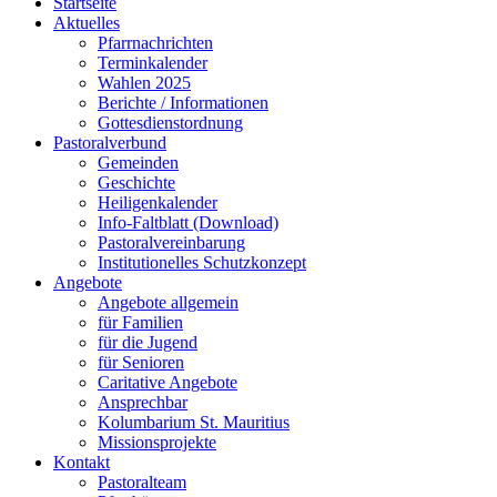
Startseite
Aktuelles
Pfarrnachrichten
Terminkalender
Wahlen 2025
Berichte / Informationen
Gottesdienstordnung
Pastoralverbund
Gemeinden
Geschichte
Heiligenkalender
Info-Faltblatt (Download)
Pastoralvereinbarung
Institutionelles Schutzkonzept
Angebote
Angebote allgemein
für Familien
für die Jugend
für Senioren
Caritative Angebote
Ansprechbar
Kolumbarium St. Mauritius
Missionsprojekte
Kontakt
Pastoralteam