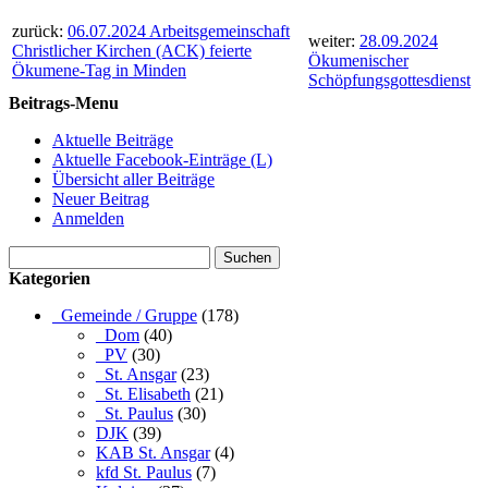
zurück:
06.07.2024 Arbeitsgemeinschaft
weiter:
28.09.2024
Christlicher Kirchen (ACK) feierte
Ökumenischer
Ökumene-Tag in Minden
Schöpfungsgottesdienst
Beitrags-Menu
Aktuelle Beiträge
Aktuelle Facebook-Einträge (L)
Übersicht aller Beiträge
Neuer Beitrag
Anmelden
Suchen
nach:
Kategorien
_Gemeinde / Gruppe
(178)
_Dom
(40)
_PV
(30)
_St. Ansgar
(23)
_St. Elisabeth
(21)
_St. Paulus
(30)
DJK
(39)
KAB St. Ansgar
(4)
kfd St. Paulus
(7)