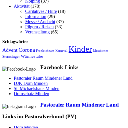
Kolping
(37)
Aktivität
(178)
Caritatives / Hilfe
(18)
Information
(29)
Messe / Andacht
(37)
Pilgern / Reisen
(33)
Veranstaltung
(65)
Schlagwörter
Kinder
Advent
Corona
Fronleichnam
Karneval
Messdiener
Wärmestube
Sternsinger
Facebook-Links
Pastoraler Raum Mindener Land
DJK Dom Minden
St. Michaelshaus Minden
Domschatz Minden
Pastoraler Raum Mindener Land
Links im Pastoralverbund (PV)
Dom Minden