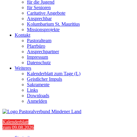
für die Jugend
für Senioren
Caritative Angebote
Ansprechbar
Kolumbarium St. Mauritius
Missionsprojekte
Kontakt
Pastoralteam
Pfarrbüro
Ansprechpartner
Impressum
Datenschutz
Weiteres
Kalenderblatt zum Tage (L)
Geistlicher Impuls
Sakramente
Links
Downloads
Anmelden
Kalenderblatt
zum 09.08.2026