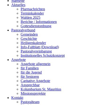
Startseite
Aktuelles
Pfarrnachrichten
Terminkalender
Wahlen 2025
Berichte / Informationen
Gottesdienstordnung
Pastoralverbund
Gemeinden
Geschichte
Heiligenkalender
Info-Faltblatt (Download)
Pastoralvereinbarung
Institutionelles Schutzkonzept
Angebote
Angebote allgemein
für Familien
für die Jugend
für Senioren
Caritative Angebote
Ansprechbar
Kolumbarium St. Mauritius
Missionsprojekte
Kontakt
Pastoralteam