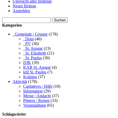
Übersicht aller Beiträge
Neuer Beitrag
Anmelden
Suchen
nach:
Kategorien
_Gemeinde / Gruppe
(178)
_Dom
(40)
_PV
(30)
_St. Ansgar
(23)
_St. Elisabeth
(21)
_St. Paulus
(30)
DJK
(39)
KAB St. Ansgar
(4)
kfd St. Paulus
(7)
Kolping
(37)
Aktivität
(178)
Caritatives / Hilfe
(18)
Information
(29)
Messe / Andacht
(37)
Pilgern / Reisen
(33)
Veranstaltung
(65)
Schlagwörter