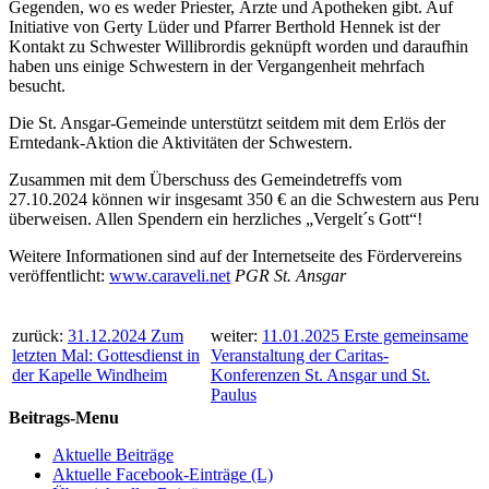
Gegenden, wo es weder Priester, Ärzte und Apotheken gibt. Auf
Initiative von Gerty Lüder und Pfarrer Berthold Hennek ist der
Kontakt zu Schwester Willibrordis geknüpft worden und daraufhin
haben uns einige Schwestern in der Vergangenheit mehrfach
besucht.
Die St. Ansgar-Gemeinde unterstützt seitdem mit dem Erlös der
Erntedank-Aktion die Aktivitäten der Schwestern.
Zusammen mit dem Überschuss des Gemeindetreffs vom
27.10.2024 können wir insgesamt 350 € an die Schwestern aus Peru
überweisen. Allen Spendern ein herzliches „Vergelt´s Gott“!
Weitere Informationen sind auf der Internetseite des Fördervereins
veröffentlicht:
www.caraveli.net
PGR St. Ansgar
zurück:
31.12.2024 Zum
weiter:
11.01.2025 Erste gemeinsame
letzten Mal: Gottesdienst in
Veranstaltung der Caritas-
der Kapelle Windheim
Konferenzen St. Ansgar und St.
Paulus
Beitrags-Menu
Aktuelle Beiträge
Aktuelle Facebook-Einträge (L)