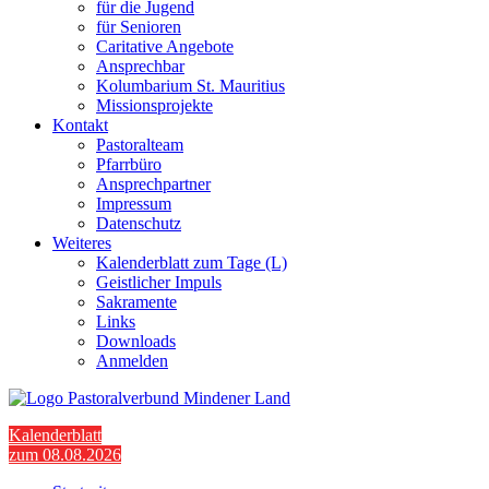
für die Jugend
für Senioren
Caritative Angebote
Ansprechbar
Kolumbarium St. Mauritius
Missionsprojekte
Kontakt
Pastoralteam
Pfarrbüro
Ansprechpartner
Impressum
Datenschutz
Weiteres
Kalenderblatt zum Tage (L)
Geistlicher Impuls
Sakramente
Links
Downloads
Anmelden
Kalenderblatt
zum 08.08.2026