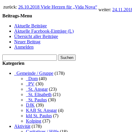
zurück:
26.10.2018 Viele Herzen für „Vida Nova“
weiter:
24.11.201
Beitrags-Menu
Aktuelle Beiträge
Aktuelle Facebook-Einträge (L)
Übersicht aller Beiträge
Neuer Beitrag
Anmelden
Suchen
nach:
Kategorien
_Gemeinde / Gruppe
(178)
_Dom
(40)
_PV
(30)
_St. Ansgar
(23)
_St. Elisabeth
(21)
_St. Paulus
(30)
DJK
(39)
KAB St. Ansgar
(4)
kfd St. Paulus
(7)
Kolping
(37)
Aktivität
(178)
Caritatives / Hilfe
(18)