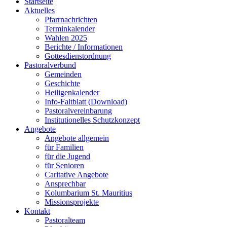
Startseite
Aktuelles
Pfarrnachrichten
Terminkalender
Wahlen 2025
Berichte / Informationen
Gottesdienstordnung
Pastoralverbund
Gemeinden
Geschichte
Heiligenkalender
Info-Faltblatt (Download)
Pastoralvereinbarung
Institutionelles Schutzkonzept
Angebote
Angebote allgemein
für Familien
für die Jugend
für Senioren
Caritative Angebote
Ansprechbar
Kolumbarium St. Mauritius
Missionsprojekte
Kontakt
Pastoralteam