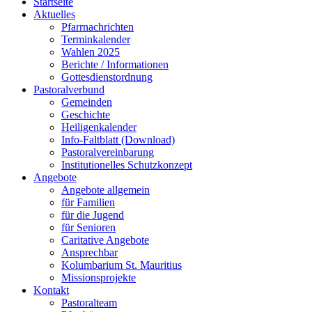
Startseite
Aktuelles
Pfarrnachrichten
Terminkalender
Wahlen 2025
Berichte / Informationen
Gottesdienstordnung
Pastoralverbund
Gemeinden
Geschichte
Heiligenkalender
Info-Faltblatt (Download)
Pastoralvereinbarung
Institutionelles Schutzkonzept
Angebote
Angebote allgemein
für Familien
für die Jugend
für Senioren
Caritative Angebote
Ansprechbar
Kolumbarium St. Mauritius
Missionsprojekte
Kontakt
Pastoralteam