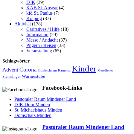
DJK
(39)
KAB St. Ansgar
(4)
kfd St. Paulus
(7)
Kolping
(37)
Aktivität
(178)
Caritatives / Hilfe
(18)
Information
(29)
Messe / Andacht
(37)
Pilgern / Reisen
(33)
Veranstaltung
(65)
Schlagwörter
Kinder
Advent
Corona
Fronleichnam
Karneval
Messdiener
Wärmestube
Sternsinger
Facebook-Links
Pastoraler Raum Mindener Land
DJK Dom Minden
St. Michaelshaus Minden
Domschatz Minden
Pastoraler Raum Mindener Land