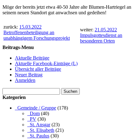
Möge der bereits jetzt etwa 40-50 Jahre alte Blumen-Hartriegel an
seinem neuen Standort gut anwachsen und gedeihen!
zurück:
15.03.2022
weiter:
21.05.2022
Betroffenenbeteiligung an
Impulsgottesdienst an
unabhängigem Forschungsprojekt
besonderen Orten
Beitrags-Menu
Aktuelle Beiträge
Aktuelle Facebook-Einträge (L)
Übersicht aller Beiträge
Neuer Beitrag
Anmelden
Suchen
nach:
Kategorien
_Gemeinde / Gruppe
(178)
_Dom
(40)
_PV
(30)
_St. Ansgar
(23)
_St. Elisabeth
(21)
_St. Paulus
(30)