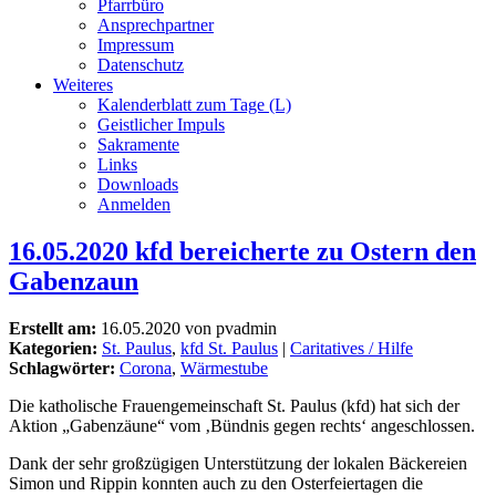
Pfarrbüro
Ansprechpartner
Impressum
Datenschutz
Weiteres
Kalenderblatt zum Tage (L)
Geistlicher Impuls
Sakramente
Links
Downloads
Anmelden
16.05.2020 kfd bereicherte zu Ostern den
Gabenzaun
Erstellt am:
16.05.2020 von pvadmin
Kategorien:
St. Paulus
,
kfd St. Paulus
|
Caritatives / Hilfe
Schlagwörter:
Corona
,
Wärmestube
Die katholische Frauengemeinschaft St. Paulus (kfd) hat sich der
Aktion „Gabenzäune“ vom ‚Bündnis gegen rechts‘ angeschlossen.
Dank der sehr großzügigen Unterstützung der lokalen Bäckereien
Simon und Rippin konnten auch zu den Osterfeiertagen die