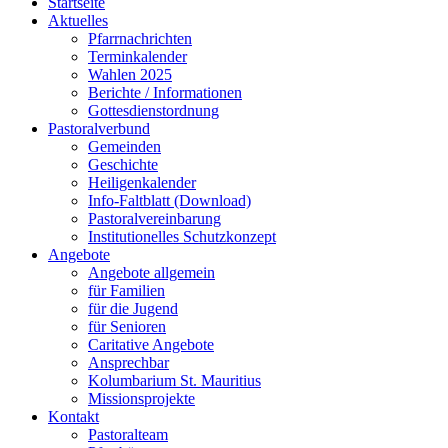
Startseite
Aktuelles
Pfarrnachrichten
Terminkalender
Wahlen 2025
Berichte / Informationen
Gottesdienstordnung
Pastoralverbund
Gemeinden
Geschichte
Heiligenkalender
Info-Faltblatt (Download)
Pastoralvereinbarung
Institutionelles Schutzkonzept
Angebote
Angebote allgemein
für Familien
für die Jugend
für Senioren
Caritative Angebote
Ansprechbar
Kolumbarium St. Mauritius
Missionsprojekte
Kontakt
Pastoralteam