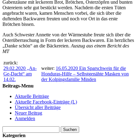
Gabenzäune mit leckerem Brot, Brötchen, Osterzöpfen und bunten
Ostereiern sehr gut bestückt werden. Nachdem die ersten Tüten
angebracht waren, kamen Menschen vorbei, die sich über die
duftenden Backwaren freuten und noch vor Ort in das erste
Brötchen bissen.
Auch Schwester Annette von der Wärmestube freute sich über die
Osterüberraschung in Form der leckeren Backwaren. Ein herzliches
„Danke schön“ an die Bäckereien.
Auszug aus einem Bericht des
MT
zurück:
29.02.2020 „An-
weiter:
16.05.2020 Ein Sparschwein für die
Ge-Dacht“ am
Honduras-Hilfe – Selbstgenähte Masken von
14.02.
der Kolpingsfamilie Minden
Beitrags-Menu
Aktuelle Beiträge
Aktuelle Facebook-Einträge (L)
Übersicht aller Beiträge
Neuer Beitrag
Anmelden
Suchen
nach:
Kategorien