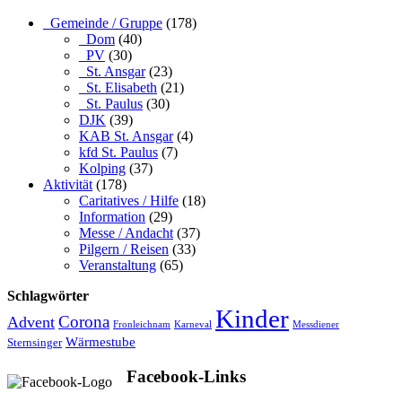
_Gemeinde / Gruppe
(178)
_Dom
(40)
_PV
(30)
_St. Ansgar
(23)
_St. Elisabeth
(21)
_St. Paulus
(30)
DJK
(39)
KAB St. Ansgar
(4)
kfd St. Paulus
(7)
Kolping
(37)
Aktivität
(178)
Caritatives / Hilfe
(18)
Information
(29)
Messe / Andacht
(37)
Pilgern / Reisen
(33)
Veranstaltung
(65)
Schlagwörter
Kinder
Advent
Corona
Fronleichnam
Karneval
Messdiener
Wärmestube
Sternsinger
Facebook-Links