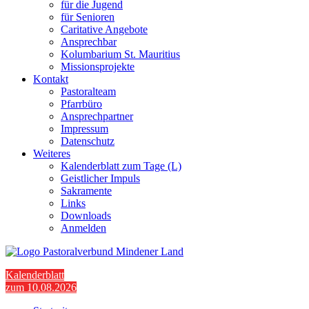
für die Jugend
für Senioren
Caritative Angebote
Ansprechbar
Kolumbarium St. Mauritius
Missionsprojekte
Kontakt
Pastoralteam
Pfarrbüro
Ansprechpartner
Impressum
Datenschutz
Weiteres
Kalenderblatt zum Tage (L)
Geistlicher Impuls
Sakramente
Links
Downloads
Anmelden
Kalenderblatt
zum 10.08.2026