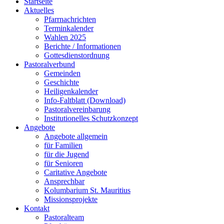
Startseite
Aktuelles
Pfarrnachrichten
Terminkalender
Wahlen 2025
Berichte / Informationen
Gottesdienstordnung
Pastoralverbund
Gemeinden
Geschichte
Heiligenkalender
Info-Faltblatt (Download)
Pastoralvereinbarung
Institutionelles Schutzkonzept
Angebote
Angebote allgemein
für Familien
für die Jugend
für Senioren
Caritative Angebote
Ansprechbar
Kolumbarium St. Mauritius
Missionsprojekte
Kontakt
Pastoralteam