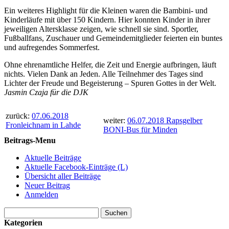
Ein weiteres Highlight für die Kleinen waren die Bambini- und
Kinderläufe mit über 150 Kindern. Hier konnten Kinder in ihrer
jeweiligen Altersklasse zeigen, wie schnell sie sind. Sportler,
Fußballfans, Zuschauer und Gemeindemitglieder feierten ein buntes
und aufregendes Sommerfest.
Ohne ehrenamtliche Helfer, die Zeit und Energie aufbringen, läuft
nichts. Vielen Dank an Jeden. Alle Teilnehmer des Tages sind
Lichter der Freude und Begeisterung – Spuren Gottes in der Welt.
Jasmin Czaja für die DJK
zurück:
07.06.2018
weiter:
06.07.2018 Rapsgelber
Fronleichnam in Lahde
BONI-Bus für Minden
Beitrags-Menu
Aktuelle Beiträge
Aktuelle Facebook-Einträge (L)
Übersicht aller Beiträge
Neuer Beitrag
Anmelden
Suchen
nach:
Kategorien