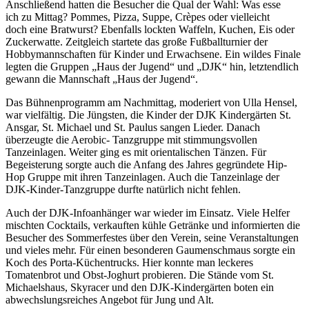
Anschließend hatten die Besucher die Qual der Wahl: Was esse
ich zu Mittag? Pommes, Pizza, Suppe, Crèpes oder vielleicht
doch eine Bratwurst? Ebenfalls lockten Waffeln, Kuchen, Eis oder
Zuckerwatte. Zeitgleich startete das große Fußballturnier der
Hobbymannschaften für Kinder und Erwachsene. Ein wildes Finale
legten die Gruppen „Haus der Jugend“ und „DJK“ hin, letztendlich
gewann die Mannschaft „Haus der Jugend“.
Das Bühnenprogramm am Nachmittag, moderiert von Ulla Hensel,
war vielfältig. Die Jüngsten, die Kinder der DJK Kindergärten St.
Ansgar, St. Michael und St. Paulus sangen Lieder. Danach
überzeugte die Aerobic- Tanzgruppe mit stimmungsvollen
Tanzeinlagen. Weiter ging es mit orientalischen Tänzen. Für
Begeisterung sorgte auch die Anfang des Jahres gegründete Hip-
Hop Gruppe mit ihren Tanzeinlagen. Auch die Tanzeinlage der
DJK-Kinder-Tanzgruppe durfte natürlich nicht fehlen.
Auch der DJK-Infoanhänger war wieder im Einsatz. Viele Helfer
mischten Cocktails, verkauften kühle Getränke und informierten die
Besucher des Sommerfestes über den Verein, seine Veranstaltungen
und vieles mehr. Für einen besonderen Gaumenschmaus sorgte ein
Koch des Porta-Küchentrucks. Hier konnte man leckeres
Tomatenbrot und Obst-Joghurt probieren. Die Stände vom St.
Michaelshaus, Skyracer und den DJK-Kindergärten boten ein
abwechslungsreiches Angebot für Jung und Alt.