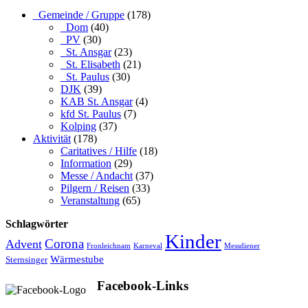
_Gemeinde / Gruppe
(178)
_Dom
(40)
_PV
(30)
_St. Ansgar
(23)
_St. Elisabeth
(21)
_St. Paulus
(30)
DJK
(39)
KAB St. Ansgar
(4)
kfd St. Paulus
(7)
Kolping
(37)
Aktivität
(178)
Caritatives / Hilfe
(18)
Information
(29)
Messe / Andacht
(37)
Pilgern / Reisen
(33)
Veranstaltung
(65)
Schlagwörter
Kinder
Advent
Corona
Fronleichnam
Karneval
Messdiener
Wärmestube
Sternsinger
Facebook-Links